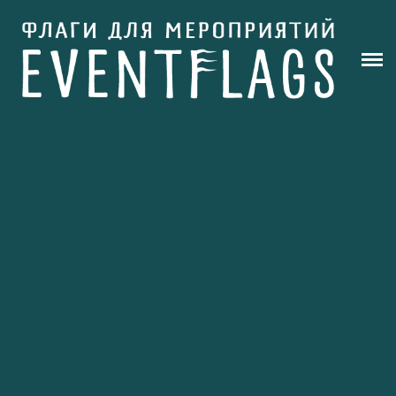
РЕКЛАМНЫЕ ФЛАГИ
АРТ ФЛАГИ
ШОУ
Флаги для мероприятий, Флаги для оформления мероприятий, Свадебные флаги, Фестивальные флаги, Аренда флагов, Аренда
флагштоков, Прокат флагов, Флагштоки в аренду, Вертикальные флаги, Цветные флаги, Флаги для марафонов, Рекламные флаги, Флаги
АРЕНДА
на заказ, Флаги виндеры, Печать флагов, Производство флагов
КОНТАКТЫ