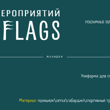
РЕКЛАМНЫЕ ФЛ
МАНИШКИ
Униформа для сп
Материал:
полишелк\сетка\габардин\спортивный т